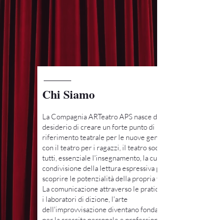
Chi Siamo
La Compagnia ARTeatro APS
nasce dal
desiderio di creare un forte punto di
riferimento teatrale per le nuove generazioni
con il teatro per i ragazzi, il teatro sociale per
tutti, essenziale l'insegnamento, la cura e la
condivisione della lettura espressiva per
scoprire le potenzialità della propria voce.
La comunicazione attraverso le pratiche teatrali,
i laboratori di dizione, l'arte
dell'improvvisazione diventano fondamentali
per la crescita personale e professionale, per