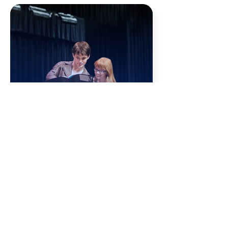
Lettori in
cammino
Letture itineranti