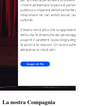
vincere ad esempio la paura di parlare a un
pubblico o imparare semplicemente a
relazionarsi nei vari ambiti sociali, lavorativi e
culturali.
Il teatro non è altro che la rappresentazione
della vita, le dinamiche dei personaggi ci aiutano
a capire il carattere, la psicologia degli uomini,
le azioni e le reazioni. Un lavoro sulle verità
attraverso la vita di altri.
Scopri di Più
La nostra Compagnia